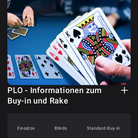
PLO - Informationen zum
Buy-in und Rake
Einsätze
Blinds
Standard-Buy-in