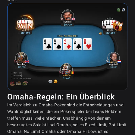
Omaha-Regeln: Ein Überblick
Im Vergleich zu Omaha-Poker sind die Entscheidungen und
Wahlmöglichkeiten, die ein Pokerspieler bei Texas Hold'em
treffen muss, viel einfacher. Unabhängig von deinem
bevorzugten Spielstil bei Omaha, sei es Fixed Limit, Pot Limit
Omaha, No Limit Omaha oder Omaha Hi Low, ist es