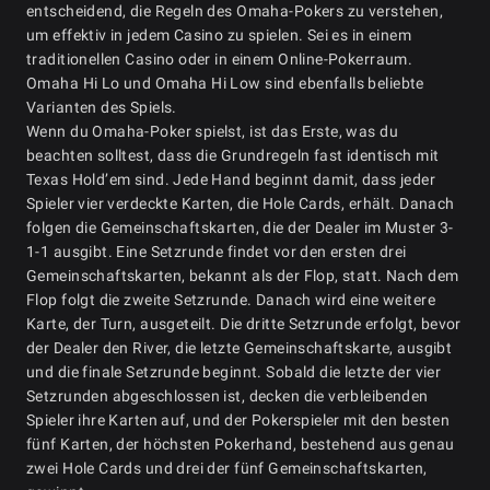
entscheidend, die Regeln des Omaha-Pokers zu verstehen,
um effektiv in jedem Casino zu spielen. Sei es in einem
traditionellen Casino oder in einem Online-Pokerraum.
Omaha Hi Lo und Omaha Hi Low sind ebenfalls beliebte
Varianten des Spiels.
Wenn du Omaha-Poker spielst, ist das Erste, was du
beachten solltest, dass die Grundregeln fast identisch mit
Texas Hold’em sind. Jede Hand beginnt damit, dass jeder
Spieler vier verdeckte Karten, die Hole Cards, erhält. Danach
folgen die Gemeinschaftskarten, die der Dealer im Muster 3-
1-1 ausgibt. Eine Setzrunde findet vor den ersten drei
Gemeinschaftskarten, bekannt als der Flop, statt. Nach dem
Flop folgt die zweite Setzrunde. Danach wird eine weitere
Karte, der Turn, ausgeteilt. Die dritte Setzrunde erfolgt, bevor
der Dealer den River, die letzte Gemeinschaftskarte, ausgibt
und die finale Setzrunde beginnt. Sobald die letzte der vier
Setzrunden abgeschlossen ist, decken die verbleibenden
Spieler ihre Karten auf, und der Pokerspieler mit den besten
fünf Karten, der höchsten Pokerhand, bestehend aus genau
zwei Hole Cards und drei der fünf Gemeinschaftskarten,