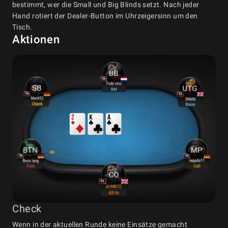
bestimmt, wer die Small und Big Blinds setzt. Nach jeder
Hand rotiert der Dealer-Button im Uhrzeigersinn um den
Tisch.
Aktionen
Check
Wenn in der aktuellen Runde keine Einsätze gemacht