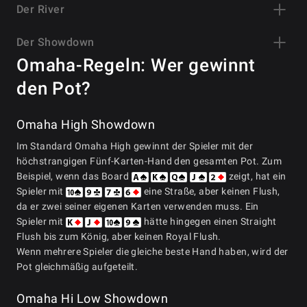
offen in die Mitte des Tisches gelegt und bilden das erste Set
Erneut wird die oberste Karte des Decks verbrannt und
Der River
der Gemeinschaftskarten, bekannt als der Flop. Es folgt eine
verdeckt in den Muck gelegt. Die nächste Karte wird offen
neue Setzrunde, beginnend mit dem nächstgelegenen
ausgeteilt und zu den Gemeinschaftskarten als Turn
Die letzte Burn-Karte wird in den Muck gelegt, gefolgt davon,
Der Showdown
aktiven Spieler links vom Dealer.
hinzugefügt. Darauf folgt eine weitere Setzrunde, beginnend
dass die oberste Karte des Decks offen als die 5. und letzte
Omaha-Regeln: Wer gewinnt
mit dem nächstgelegenen Spieler links vom Dealer, der seine
Gemeinschaftskarte, bekannt als der River, ausgeteilt wird.
Nachdem alle Setzrunden abgeschlossen sind, zeigen alle
Hole Cards nicht gefoldet hat.
Eine letzte Setzrunde beginnt, beginnend mit dem
den Pot?
verbleibenden Spieler in der Hand ihre Hole Cards im
nächstgelegenen Spieler links vom Dealer, der seine Hand
Showdown. Der Spieler mit der besten 5-Karten-Pokerhand
nicht aufgegeben hat.
(deren Definition je nach gespielter Omaha-Variante variieren
Omaha High Showdown
kann), die aus genau 2 seiner Hole Cards und 3 der fünf
Community Cards gebildet wird, gewinnt den Pot. (Für
Im Standard Omaha High gewinnt der Spieler mit der
weitere Informationen besuchen Sie unsere Seite zu den
höchstrangigen Fünf-Karten-Hand den gesamten Pot. Zum
Poker-Hand-Rankings.) Der Dealer-Button wird dann um eine
Beispiel, wenn das Board
zeigt, hat ein
Position nach links weitergegeben, die Karten werden neu
Spieler mit
eine Straße, aber keinen Flush,
gemischt, und die nächste Hand beginnt.
da er zwei seiner eigenen Karten verwenden muss. Ein
Spieler mit
hätte hingegen einen Straight
Flush bis zum König, aber keinen Royal Flush.
Wenn mehrere Spieler die gleiche beste Hand haben, wird der
Pot gleichmäßig aufgeteilt.
Omaha Hi Low Showdown