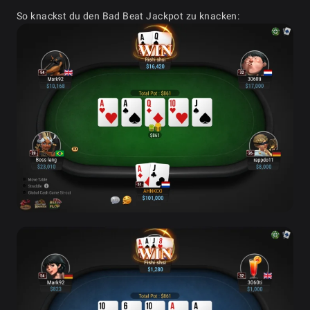
So knackst du den Bad Beat Jackpot zu knacken: