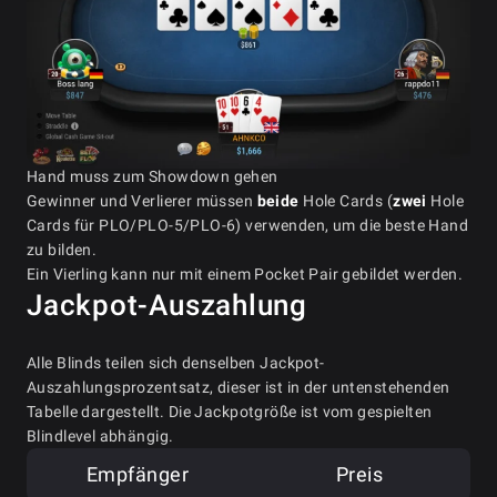
Hand muss zum Showdown gehen
Gewinner und Verlierer müssen
beide
Hole Cards (
zwei
Hole
Cards für PLO/PLO-5/PLO-6) verwenden, um die beste Hand
zu bilden.
Ein Vierling kann nur mit einem Pocket Pair gebildet werden.
Jackpot-Auszahlung
Alle Blinds teilen sich denselben Jackpot-
Auszahlungsprozentsatz, dieser ist in der untenstehenden
Tabelle dargestellt. Die Jackpotgröße ist vom gespielten
Blindlevel abhängig.
Empfänger
Preis