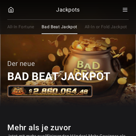
GGPOKER
Jackpots
All-In Fortune
Bad Beat Jackpot
All-In or Fold Jackpot
Der neue
BAD BEAT JACKPOT
Mehr als je zuvor