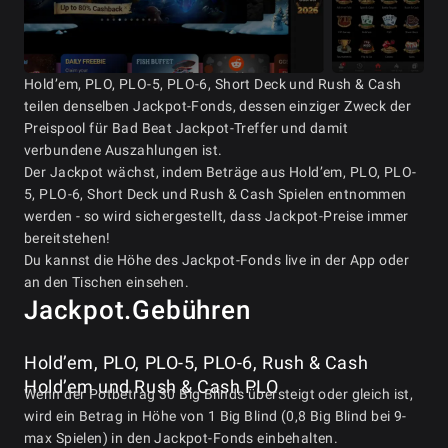
Hold’em, PLO, PLO-5, PLO-6, Short Deck und Rush & Cash
teilen denselben Jackpot-Fonds, dessen einziger Zweck der
Preispool für Bad Beat Jackpot-Treffer und damit
verbundene Auszahlungen ist.
Der Jackpot wächst, indem Beträge aus Hold’em, PLO, PLO-
5, PLO-6, Short Deck und Rush & Cash Spielen entnommen
werden - so wird sichergestellt, dass Jackpot-Preise immer
bereitstehen!
Du kannst die Höhe des Jackpot-Fonds live in der App oder
an den Tischen einsehen.
Jackpot.Gebühren
Hold’em, PLO, PLO-5, PLO-6, Rush & Cash
Hold’em und Rush & Cash PLO
Wenn der Potbetrag 30 Big Blinds übersteigt oder gleich ist,
wird ein Betrag in Höhe von 1 Big Blind (0,8 Big Blind bei 9-
max Spielen) in den Jackpot-Fonds einbehalten.