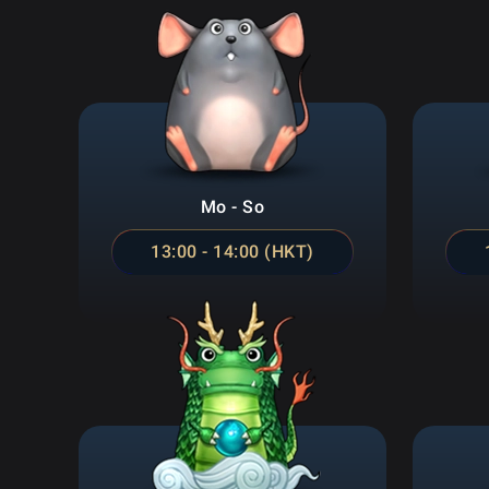
Mo - So
13:00 - 14:00 (HKT)