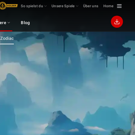
So spielst du
Unsere Spiele
Über uns
Home
ere
Blog
 Zodiac