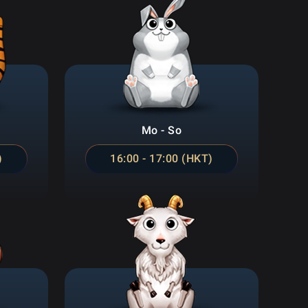
Mo - So
)
16:00 - 17:00 (HKT)