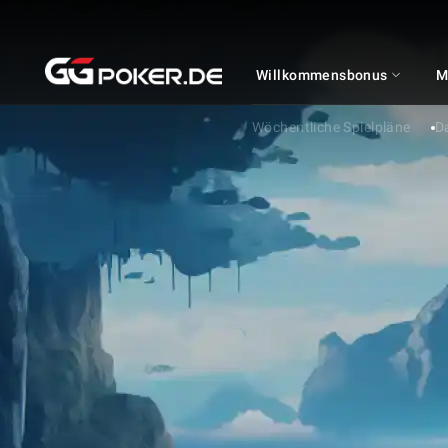
GGPOKER
Willkommensbonus
M
Wöchentliche Spielpläne
D