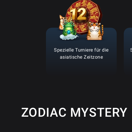
Spezielle Turniere für die
asiatische Zeitzone
ZODIAC MYSTERY