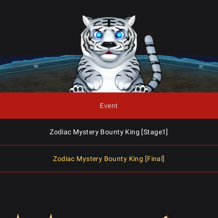
Event
Zodiac Mystery Bounty King [Stage1]
Zodiac Mystery Bounty King [Final]