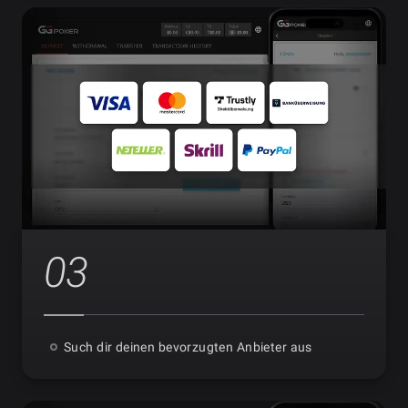
03
Such dir deinen bevorzugten Anbieter aus