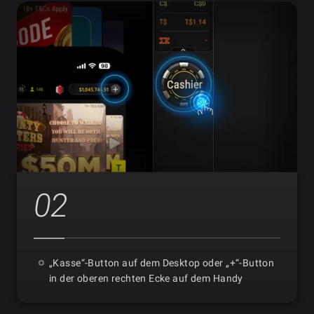
02
„Kasse“-Button auf dem Desktop oder „+“-Button
in der oberen rechten Ecke auf dem Handy